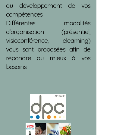
au développement de vos
compétences.
Différentes modalités
d’organisation (présentiel,
visioconférence, elearning)
vous sont proposées afin de
répondre au mieux à vos
besoins.