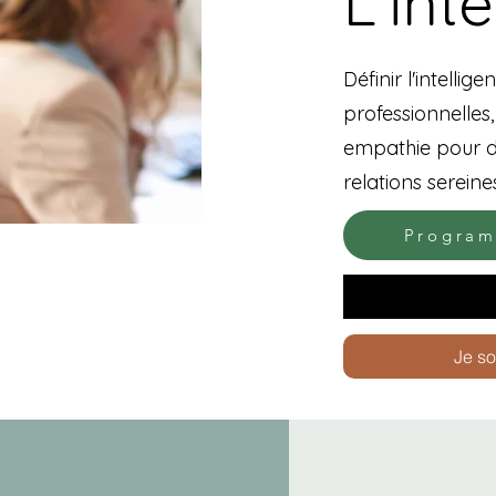
L'int
Définir l'intell
professionnelles,
empathie pour de
relations sereine
Program
Je so