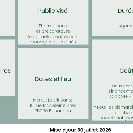
Public visé
Duré
Pharmaciens
4 jour
et préparateurs
Personnels d'entreprise :
managers et salariés
ires
Coû
Dates et lieu
Nous consu
Financemen
OPCO-EP - F
Institut Esprit Santé
16 rue Madeleine Brès
* Pour les démarc
25000 Besançon
en charg
secretariat@ie
Mise à jour 30 juillet 2026