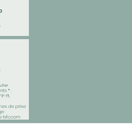
e
s
t
lter
ts * :
IF-PL
hes de prise
e :
s-bfc.com