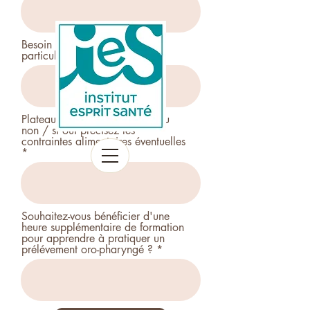
Besoin d'aménagements
particuliers ? si oui, précisez
Plateau-repas ? Indiquez oui ou
non / si oui précisez les
contraintes alimentaires éventuelles
Souhaitez-vous bénéficier d'une
heure supplémentaire de formation
pour apprendre à pratiquer un
prélévement oro-pharyngé ?